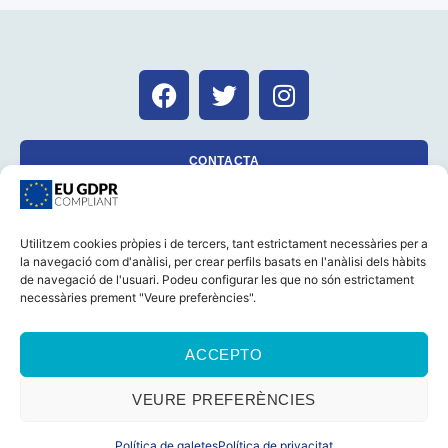
CONTACTA
Utilitzem cookies pròpies i de tercers, tant estrictament necessàries per a
la navegació com d'anàlisi, per crear perfils basats en l'anàlisi dels hàbits
CASTELLANO
CATALÀ
AVÍS LEGAL
de navegació de l'usuari. Podeu configurar les que no són estrictament
POLÍTICA DE GALETES (UE)
POLÍTICA DE PRIVACITAT
necessàries prement "Veure preferències".
© 2026 Foro Marino Tots els drets reservats
ACCEPTO
VEURE PREFERÈNCIES
Política de galetes
Política de privacitat