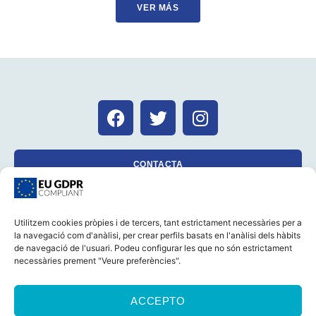
VER MÁS
CONTACTA
Utilitzem cookies pròpies i de tercers, tant estrictament necessàries per a
la navegació com d'anàlisi, per crear perfils basats en l'anàlisi dels hàbits
CASTELLANO
CATALÀ
AVÍS LEGAL
de navegació de l'usuari. Podeu configurar les que no són estrictament
POLÍTICA DE GALETES (UE)
POLÍTICA DE PRIVACITAT
necessàries prement "Veure preferències".
© 2026 Foro Marino Tots els drets reservats
ACCEPTO