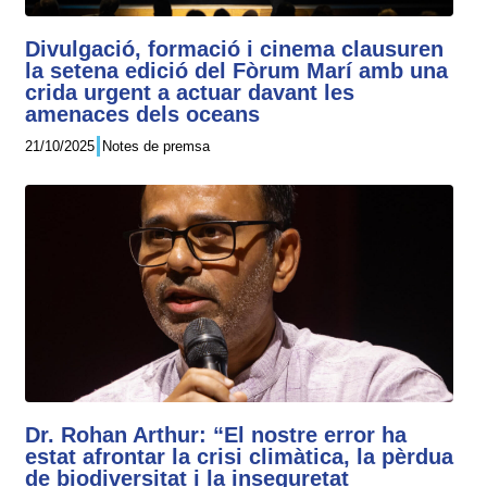
Divulgació, formació i cinema clausuren
la setena edició del Fòrum Marí amb una
crida urgent a actuar davant les
amenaces dels oceans
21/10/2025
Notes de premsa
Dr. Rohan Arthur: “El nostre error ha
estat afrontar la crisi climàtica, la pèrdua
de biodiversitat i la inseguretat