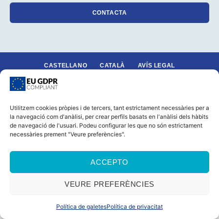
CONTACTA
CASTELLANO
CATALÀ
AVÍS LEGAL
POLÍTICA DE GALETES (UE)
POLÍTICA DE PRIVACITAT
© 2026 Foro Marino Tots els drets reservats
Utilitzem cookies pròpies i de tercers, tant estrictament necessàries per a
la navegació com d'anàlisi, per crear perfils basats en l'anàlisi dels hàbits
de navegació de l'usuari. Podeu configurar les que no són estrictament
necessàries prement "Veure preferències".
ACCEPTO
VEURE PREFERÈNCIES
Política de galetes
Política de privacitat