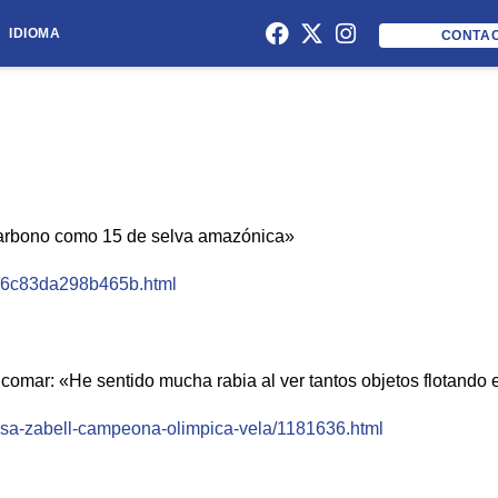
IDIOMA
CONTA
carbono como 15 de selva amazónica»
fc6c83da298b465b.html
omar: «He sentido mucha rabia al ver tantos objetos flotando 
eresa-zabell-campeona-olimpica-vela/1181636.html