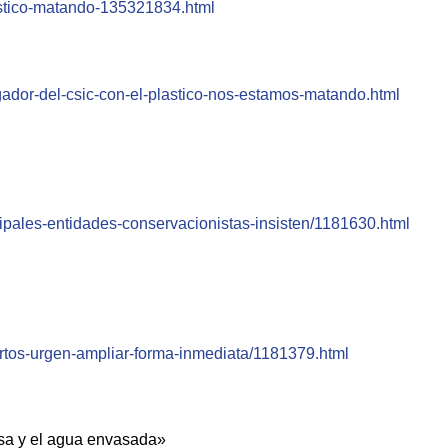
1stico-matando-135321834.html
ador-del-csic-con-el-plastico-nos-estamos-matando.html
ncipales-entidades-conservacionistas-insisten/1181630.html
ertos-urgen-ampliar-forma-inmediata/1181379.html
esa y el agua envasada»