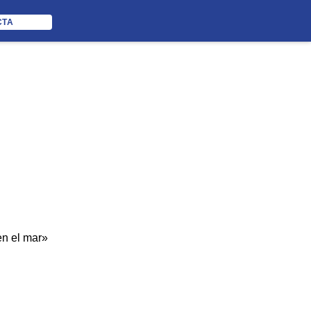
CTA
en el mar»