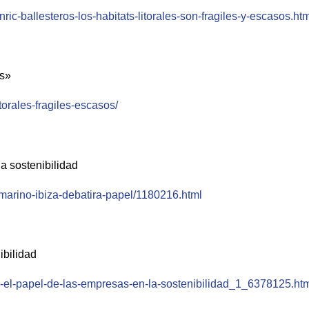
-ballesteros-los-habitats-litorales-son-fragiles-y-escasos.htm
os»
torales-fragiles-escasos/
a sostenibilidad
-marino-ibiza-debatira-papel/1180216.html
ibilidad
ra-el-papel-de-las-empresas-en-la-sostenibilidad_1_6378125.ht