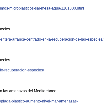
gerimos-microplasticos-sal-mesa-agua/1181380.html
pecies
rmentera-arranca-centrado-en-la-recuperacion-de-las-especies/
pecies
ado-recuperacion-especies/
son las amenazas del Mediterráneo
/plaga-plastico-aumento-nivel-mar-amenazas-