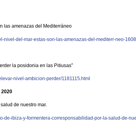
son las amenazas del Mediterráneo
del-nivel-del-mar-estas-son-las-amenazas-del-mediterr-neo-1608
rder la posidonia en las Pitiusas”
-elevar-nivel-ambicion-perder/1181115.html
e 2020
 salud de nuestro mar.
o-de-ibiza-y-formentera-corresponsabilidad-por-la-salud-de-nu