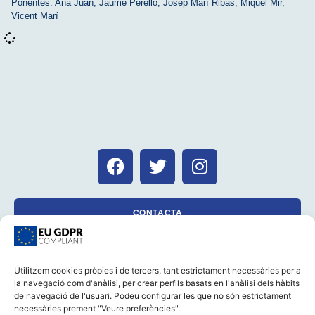
Ponentes:
Ana Juan
,
Jaume Perelló
,
Josep Marí Ribas
,
Miquel Mir
,
Vicent Marí
CONTACTA
Utilitzem cookies pròpies i de tercers, tant estrictament necessàries per a
la navegació com d'anàlisi, per crear perfils basats en l'anàlisi dels hàbits
CASTELLANO
CATALÀ
AVÍS LEGAL
de navegació de l'usuari. Podeu configurar les que no són estrictament
POLÍTICA DE GALETES (UE)
POLÍTICA DE PRIVACITAT
necessàries prement "Veure preferències".