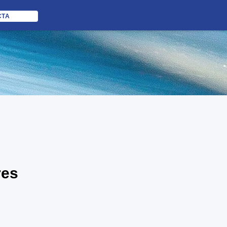
CTA
res