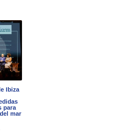
e Ibiza
edidas
 para
 del mar
a