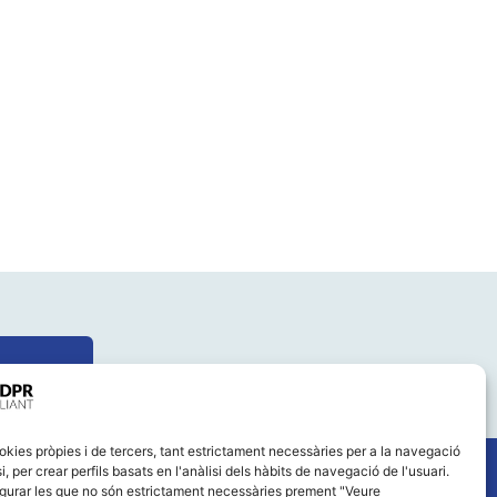
okies pròpies i de tercers, tant estrictament necessàries per a la navegació
i, per crear perfils basats en l'anàlisi dels hàbits de navegació de l'usuari.
gurar les que no són estrictament necessàries prement "Veure