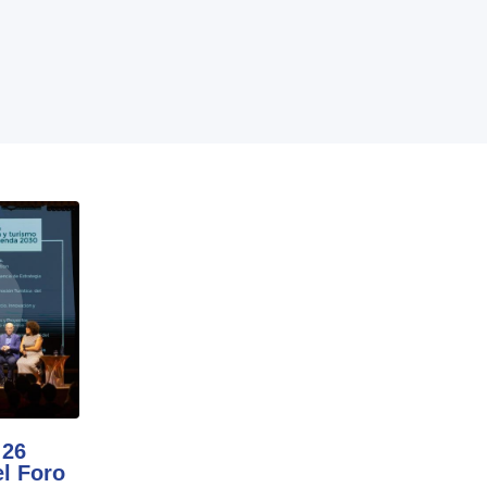
 26
l Foro