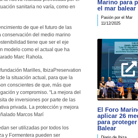
Marino para p
tuación sanitaria no varía, como en
el mar balear
Pasión por el Mar
11/12/2025
ncimiento de que el futuro de las
“La conservación del medio marino
stenibilidad tiene que ser el eje
 un modelo como el actual que ha
clarado Marc Rahola.
fundación Marilles, IbizaPreservation
e la situación actual, para que la
 son conscientes de que, más que
ulgación y compromiso. “La mejora del
ta de inversiones por parte de las
ativa privada. La protección y mejora
El Foro Marin
eñalado Marcos Marí
aplicar 26 me
para proteger
Balear
dan ser utilizadas por todos los
biza y Formentera pueden ser
Diario de Ibiza