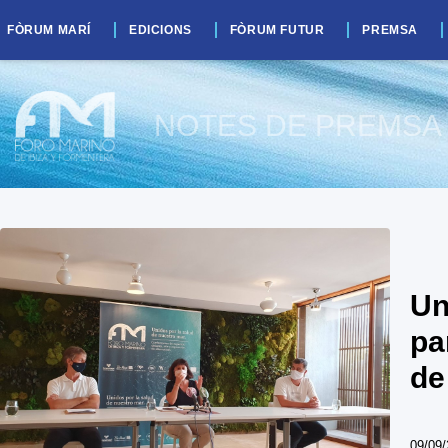
FÒRUM MARÍ
EDICIONS
FÒRUM FUTUR
PREMSA
NOTES DE PREMSA
Un
pa
de
09/09