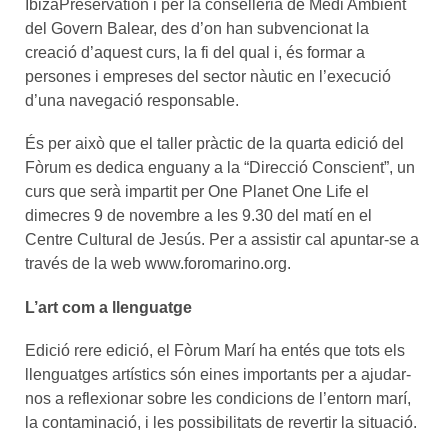
IbizaPreservation i per la conselleria de Medi Ambient
del Govern Balear, des d’on han subvencionat la
creació d’aquest curs, la fi del qual i, és formar a
persones i empreses del sector nàutic en l’execució
d’una navegació responsable.
És per això que el taller pràctic de la quarta edició del
Fòrum es dedica enguany a la “Direcció Conscient”, un
curs que serà impartit per One Planet One Life el
dimecres 9 de novembre a les 9.30 del matí en el
Centre Cultural de Jesús. Per a assistir cal apuntar-se a
través de la web www.foromarino.org.
L’art com a llenguatge
Edició rere edició, el Fòrum Marí ha entés que tots els
llenguatges artístics són eines importants per a ajudar-
nos a reflexionar sobre les condicions de l’entorn marí,
la contaminació, i les possibilitats de revertir la situació.