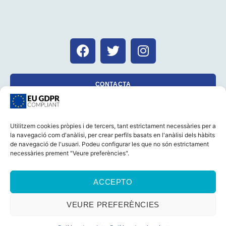
CONTACTA
Utilitzem cookies pròpies i de tercers, tant estrictament necessàries per a
la navegació com d'anàlisi, per crear perfils basats en l'anàlisi dels hàbits
CASTELLANO
CATALÀ
AVÍS LEGAL
de navegació de l'usuari. Podeu configurar les que no són estrictament
POLÍTICA DE GALETES (UE)
POLÍTICA DE PRIVACITAT
necessàries prement "Veure preferències".
© 2026 Foro Marino Tots els drets reservats
ACCEPTO
VEURE PREFERÈNCIES