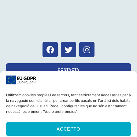
CONTACTA
Utilitzem cookies pròpies i de tercers, tant estrictament necessàries per a
la navegació com d'anàlisi, per crear perfils basats en l'anàlisi dels hàbits
CASTELLANO
CATALÀ
AVÍS LEGAL
de navegació de l'usuari. Podeu configurar les que no són estrictament
POLÍTICA DE GALETES (UE)
POLÍTICA DE PRIVACITAT
necessàries prement "Veure preferències".
© 2026 Foro Marino Tots els drets reservats
ACCEPTO