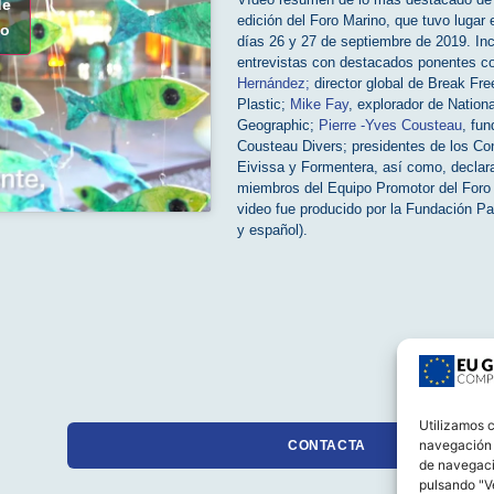
de
edición del Foro Marino, que tuvo lugar 
do
días 26 y 27 de septiembre de 2019. In
entrevistas con destacados ponentes 
Hernández;
director global de Break Fre
Plastic;
Mike Fay
, explorador de Nationa
Geographic;
Pierre -Yves Cousteau
, fu
Cousteau Divers; presidentes de los Co
Eivissa y Formentera, así como, declar
miembros del Equipo Promotor del Foro 
video fue producido por la Fundación Pa
y español).
Utilizamos c
navegación c
CONTACTA
de navegaci
pulsando "Ve