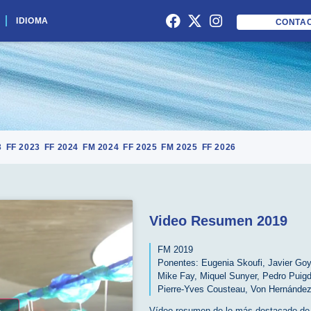
IDIOMA
CONTA
3
FF 2023
FF 2024
FM 2024
FF 2025
FM 2025
FF 2026
Video Resumen 2019
FM 2019
Ponentes:
Eugenia Skoufi
,
Javier Go
Mike Fay
,
Miquel Sunyer
,
Pedro Puig
Pierre-Yves Cousteau
,
Von Hernánde
Vídeo resumen de lo más destacado de 