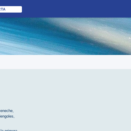
CTA
yeneche
,
dengoles
,
z
la primera