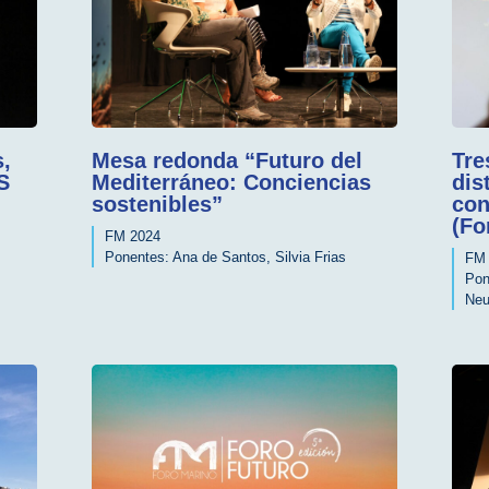
,
Mesa redonda “Futuro del
Tre
S
Mediterráneo: Conciencias
dis
sostenibles”
con
(Fo
FM 2024
Ponentes:
Ana de Santos
,
Silvia Frias
FM 
Pon
Neu