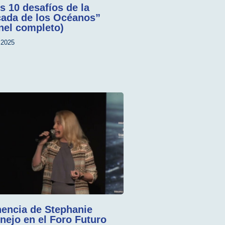
s 10 desafíos de la
ada de los Océanos”
nel completo)
2025
encia de Stephanie
nejo en el Foro Futuro