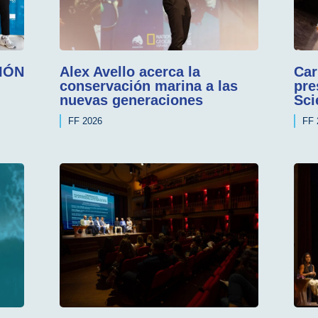
IÓN
Alex Avello acerca la
Car
conservación marina a las
pre
nuevas generaciones
Sci
FF 2026
FF 