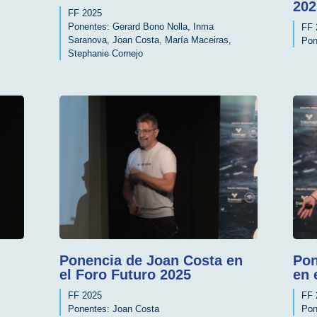
202
FF 2025
Ponentes:
Gerard Bono Nolla
,
Inma
FF 
Saranova
,
Joan Costa
,
María Maceiras
,
Pon
Stephanie Cornejo
Ponencia de Joan Costa en
Pon
el Foro Futuro 2025
en 
FF 2025
FF 
Ponentes:
Joan Costa
Pon