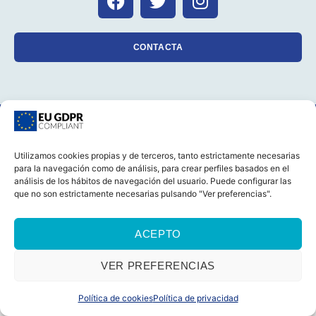
CONTACTA
CASTELLANO
CATALÀ
AVISO LEGAL
POLÍTICA DE COOKIES (UE)
POLÍTICA DE PRIVACIDAD
Utilizamos cookies propias y de terceros, tanto estrictamente necesarias
© 2026 Foro Marino Todos los derechos reservados
para la navegación como de análisis, para crear perfiles basados en el
análisis de los hábitos de navegación del usuario. Puede configurar las
que no son estrictamente necesarias pulsando "Ver preferencias".
ACEPTO
VER PREFERENCIAS
Política de cookies
Política de privacidad