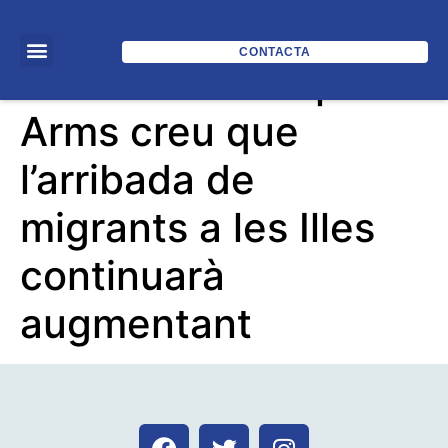
CONTACTA
El fundador d’Open
Arms creu que
l’arribada de
migrants a les Illes
continuarà
augmentant