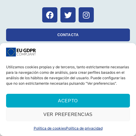
CONTACTA
Utilizamos cookies propias y de terceros, tanto estrictamente necesarias
CASTELLANO
CATALÀ
AVISO LEGAL
para la navegación como de análisis, para crear perfiles basados en el
POLÍTICA DE COOKIES (UE)
POLÍTICA DE PRIVACIDAD
análisis de los hábitos de navegación del usuario. Puede configurar las
que no son estrictamente necesarias pulsando "Ver preferencias".
© 2026 Foro Marino Todos los derechos reservados
ACEPTO
VER PREFERENCIAS
Política de cookies
Política de privacidad