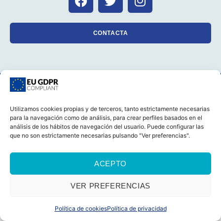
CONTACTA
CASTELLANO
CATALÀ
AVISO LEGAL
POLÍTICA DE COOKIES (UE)
POLÍTICA DE PRIVACIDAD
Utilizamos cookies propias y de terceros, tanto estrictamente necesarias
© 2026 Foro Marino Todos los derechos reservados
para la navegación como de análisis, para crear perfiles basados en el
análisis de los hábitos de navegación del usuario. Puede configurar las
que no son estrictamente necesarias pulsando "Ver preferencias".
ACEPTO
VER PREFERENCIAS
Política de cookies
Política de privacidad