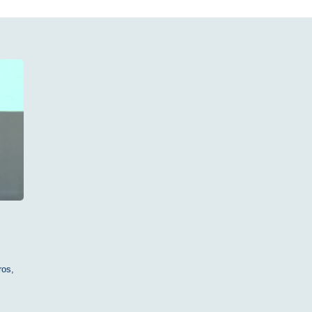
ros
,