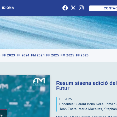
IDIOMA
CONTA
3
FF 2023
FF 2024
FM 2024
FF 2025
FM 2025
FF 2026
Resum sisena edició de
Futur
FF 2025
Ponentes:
Gerard Bono Nolla
,
Inma S
Joan Costa
,
María Maceiras
,
Stephan
de