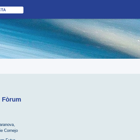
CTA
l Fòrum
aranova
,
ie Cornejo