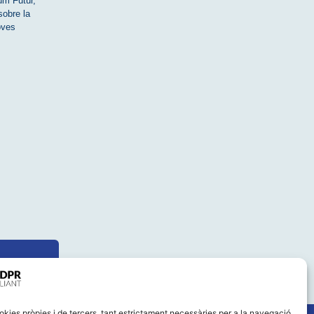
um Futur,
sobre la
oves
okies pròpies i de tercers, tant estrictament necessàries per a la navegació