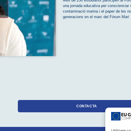
Més de 250 estudiants participen al Fòr
una jornada educativa per conscienciar 
contaminació marina i el paper de les n
generacions en el marc del Fòrum Marí
CONTACTA
Utilitzem co