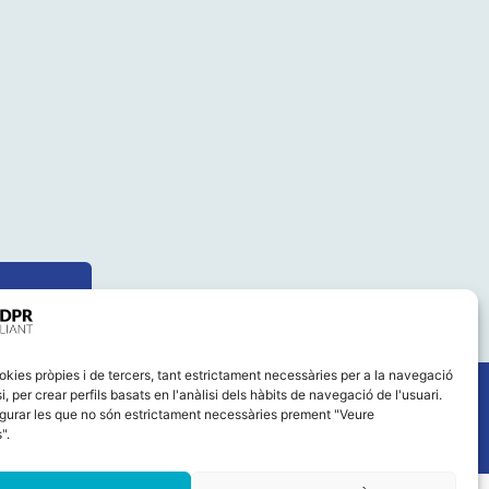
okies pròpies i de tercers, tant estrictament necessàries per a la navegació
i, per crear perfils basats en l'anàlisi dels hàbits de navegació de l'usuari.
gurar les que no són estrictament necessàries prement "Veure
".