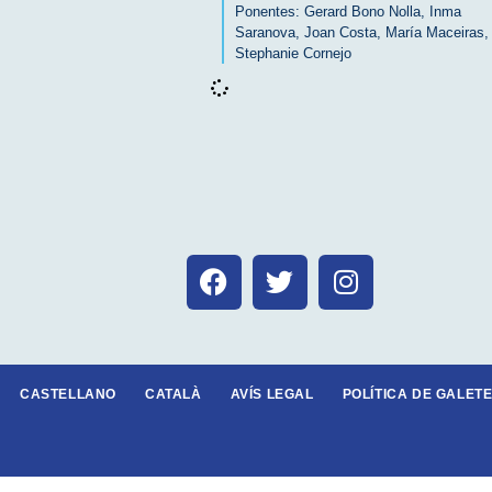
Ponentes:
Gerard Bono Nolla
,
Inma
Saranova
,
Joan Costa
,
María Maceiras
,
Stephanie Cornejo
CASTELLANO
CATALÀ
AVÍS LEGAL
POLÍTICA DE GALETE