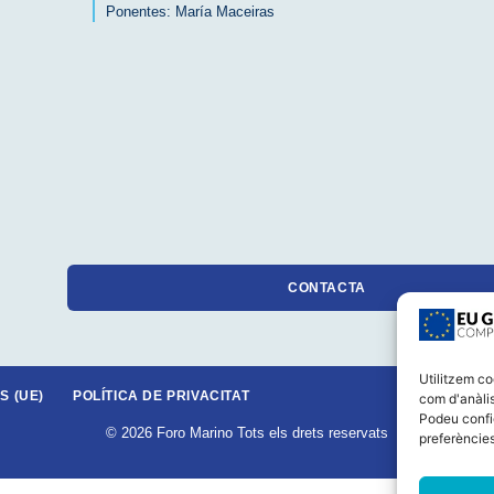
Ponentes:
María Maceiras
CONTACTA
Utilitzem co
S (UE)
POLÍTICA DE PRIVACITAT
com d'anàlis
Podeu confi
© 2026 Foro Marino Tots els drets reservats
preferències