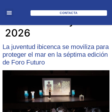
CONTACTA
Día:
21 de mayo de
2026
La juventud ibicenca se moviliza para
proteger el mar en la séptima edición
de Foro Futuro