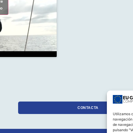
de
do
CONTACTA
Utilizamos c
navegación c
de navegaci
pulsando "Ve