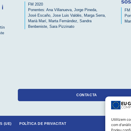
sos
FM 2020
 i
Ponentes:
Ana Villanueva
,
Jorge Pineda
,
FM 
José Escaño
,
Jose Luis Valdés
,
Marga Serra
,
Pon
Marià Marí
,
Marta Fernández
,
Sandra
Mar
Benbeniste
,
Sara Pizzinato
tín
ste
CONTACTA
Utilitzem co
S (UE)
POLÍTICA DE PRIVACITAT
com d'anàlis
Podeu confi