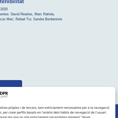
tenibilitat
2020
entes:
David Reartes
,
Marc Rahola
,
cos Marí
,
Rafael Tur
,
Sandra Benbeniste
okies pròpies i de tercers, tant estrictament necessàries per a la navegació
i, per crear perfils basats en l'anàlisi dels hàbits de navegació de l'usuari.
gurar les que no són estrictament necessàries prement "Veure