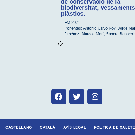
de conservació de la
biodiversitat, vessaments
plàstics.
FM 2021
Ponentes:
Antonio Calvo Roy
,
Jorge Mar
Jiménez
,
Marcos Marí
,
Sandra Benbeni
CASTELLANO
CATALÀ
AVÍS LEGAL
POLÍTICA DE GALETE