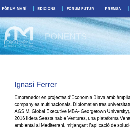
FÒRUM MARÍ
EDICIONS
FÒRUM FUTUR
PREMSA
PONENTS
Ignasi Ferrer
Emprenedor en projectes d’Economia Blava amb àmplia e
companyies multinacionals. Diplomat en tres universita
AGSIM, Global Executive MBA- Georgetown University),
2016 lidera Seastainable Ventures, una plataforma Vent
ambiental al Mediterrani, mitjançant l’aplicació de solu