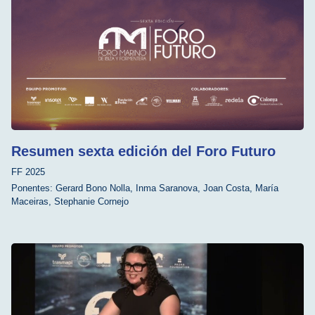
Resumen sexta edición del Foro Futuro
FF 2025
Ponentes:
Gerard Bono Nolla
,
Inma Saranova
,
Joan Costa
,
María
Maceiras
,
Stephanie Cornejo