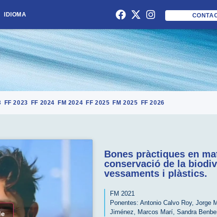
IDIOMA
CONTA
3
FF 2023
FF 2024
FM 2024
FF 2025
FM 2025
FF 2026
Bones pràctiques en mat
conservació de la biodiv
vessaments i plàstics.
FM 2021
Ponentes:
Antonio Calvo Roy
,
Jorge M
Jiménez
,
Marcos Marí
,
Sandra Benbe
de