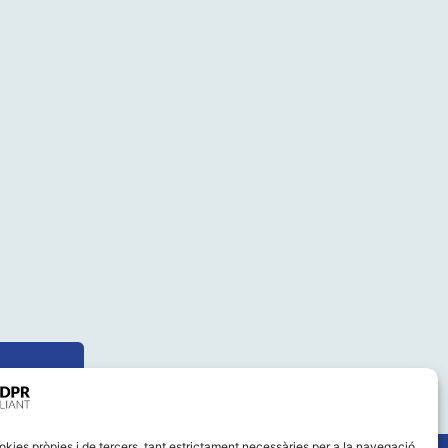
okies pròpies i de tercers, tant estrictament necessàries per a la navegació