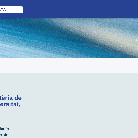
CTA
èria de
ersitat,
artín
niste