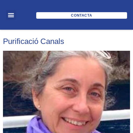
CONTACTA
Frontend:
FM22
Purificació Canals