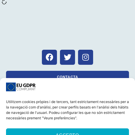
CONTACTA
Utilitzem cookies pròpies i de tercers, tant estrictament necessàries per a
la navegació com d'anàlisi, per crear perfils basats en l'anàlisi dels hàbits
CASTELLANO
CATALÀ
AVÍS LEGAL
de navegació de l'usuari. Podeu configurar les que no són estrictament
POLÍTICA DE GALETES (UE)
POLÍTICA DE PRIVACITAT
necessàries prement "Veure preferències".
© 2026 Foro Marino Tots els drets reservats